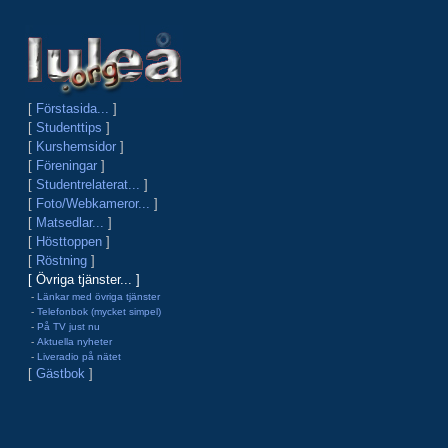
[
Förstasida...
]
[
Studenttips
]
[
Kurshemsidor
]
[
Föreningar
]
[
Studentrelaterat...
]
[
Foto/Webkameror...
]
[
Matsedlar...
]
[
Hösttoppen
]
[
Röstning
]
[ Övriga tjänster... ]
‑
Länkar med övriga tjänster
‑
Telefonbok (mycket simpel)
‑
På TV just nu
‑
Aktuella nyheter
‑
Liveradio på nätet
[
Gästbok
]