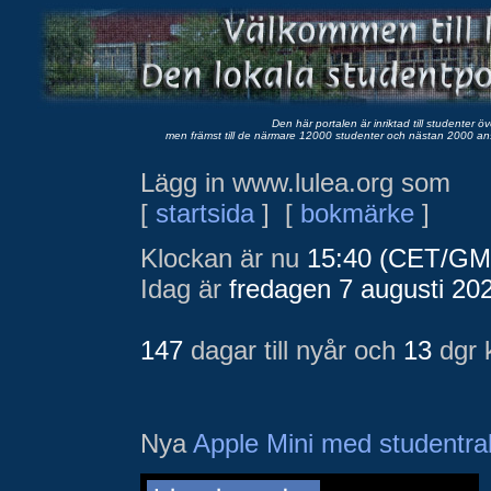
Den här portalen är inriktad till studenter ö
men främst till de närmare 12000 studenter och nästan 2000 anst
Lägg in www.lulea.org som
[
startsida
]
[
bokmärke
]
Klockan är nu
15:40 (CET/GM
Idag är
fredagen 7 augusti 20
147
dagar till nyår
och
13
dgr 
Nya
Apple Mini med studentra